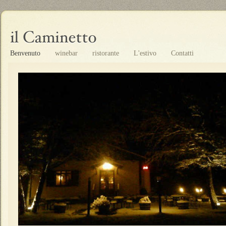
Benvenuto
winebar
ristorante
L'estivo
Contatti